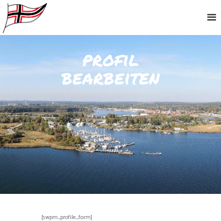
profil
bearbeiten
[swpm_profile_form]