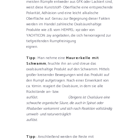
meisten Rümpfe entweder aus GFK oder Lackiert sind,
weist diese Kunststoff- Oberfläche eine entsprechende
Polarität, Adhäsion und eine leicht alkalische
Oberfläche auf. Genau zur Begegnung dieser Fakten
werden im Handel zahlreiche Oxalsäurehaltige
Produkte wie z.B. vom HEMPEL: xyz oder von
YACHTICON: zxy angeboten, die sich hervorragend zur
tiefgreifenden Rumpfreinigung
eignen.
Tipp:
Man nehme eine
Maurerkelle mit
Schwamm
, feuchte ihn an und streue das
oxalsäurehaltige Produkt auf den Schwamm. Mittels
großer kreisender Bewegungen wird das Produkt auf
den Rumpf aufgetragen. Nach einer Einwirkzeit von
ca. 10min. reagiert die Oxalsäure, in dem sie alle
Rückstände an- bzw.
auflöst.
Übrigens ist Oxalsäure eine
schwache organische Säure, die auch in Spinat oder
Rhabarber vorkommt und sich nach Reaktion vollständig
umwelt- und naturverträglich
auflöst.
Tipp:
Anschließend werden die Reste mit