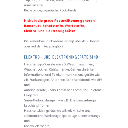
Tapeten, Glühbirnen, Windeln, Staubsaugerbeutel,
mineralische
Rückstände, organische Rückstände
Nicht in die graue Restmülltonne gehören:
Bauschutt, Schadstoffe, Wertstoffe,
Elektro- und Elektronikgeräte!
Die kostenlose Rücknahme erfolgt über den Handel
oder auf den Recyclinghöfen.
ELEKTRO- UND ELEKTRONIKGERÄTE SIND:
Haushaltsgroßgeräte wie z.B.:Waschmaschinen,
Wäschetrockner, Kühlschränke, Gefrierschränke
Informations- und Telekommunikations-geräte wie
z.B. Funkanlagen, Antennen, Schiffselektronik wie GPS
und
Anzeige-geräte, Radio, Fernseher, Computer, Telefone,
Faxgeräte
Gasentladungslampen wie z.B.: Energiesparlampen,
Leuchtstoffröhren
Haushaltskleingeräte wie z.B.: elektrische und
elektronische Werkzeuge, Spielzeuge, Überwachungs-
und
Kontrollelemente,