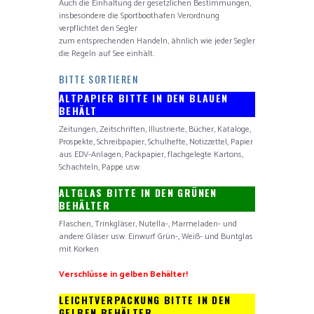
Auch die Einhaltung der gesetzlichen Bestimmungen,
insbesondere die Sportboothafen Verordnung
verpflichtet den Segler
zum entsprechenden Handeln, ähnlich wie jeder Segler
die Regeln auf See einhält.
BITTE SORTIEREN
ALTPAPIER BITTE IN DEN BLAUEN
BEHÄLT
Zeitungen, Zeitschriften, Illustrierte, Bücher, Kataloge,
Prospekte, Schreibpapier, Schulhefte, Notizzettel, Papier
aus EDV-Anlagen, Packpapier, flachgelegte Kartons,
Schachteln, Pappe usw.
ALTGLAS BITTE IN DEN GRÜNEN
BEHÄLTER
Flaschen, Trinkgläser, Nutella-, Marmeladen- und
andere Gläser usw. Einwurf Grün-, Weiß- und Buntglas
mit Korken
Verschlüsse in gelben Behälter!
LEICHTVERPACKUNG BITTE IN DEN
GELBEN BEHÄLTER