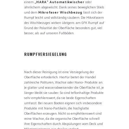
einem
„HARA“ Automatikwischer
oder
ähnlichem abgewischt. Dank seines beweglichen Stiels
und dem
Mikrofaser Wischbezug
lässt sich der
Rumpf leicht und vollständig säubern. Die Mikrofasern
des Wischbezuges wirken übrigens am GFK Rumpf auf
Grund der Polarität der Oberfläche besonders gut, viel
besser, als auf unseren Fußböden.
RUMPFVERSIEGELUNG
Nach dieser Reinigung ist eine Versiegelung der
Oberfläche erforderlich. Hierfür bietet der Handel
zahlreiche Polituren, Wachse oder Nano- Produkte an.
Je glatter und wasserabweisender die Oberfläche ist, je
länger bleibt sie sauber. So sind teflonhaltige Produkte
sehr empfehlenswert, da sie beide Eigenschaften
umfasst. Bei neuen Booten eignen sich insbesondere
Produkte mit Nano-Partikeln, die hochglatte
Oberflächen erzeugen. Nicht so empfehlenswert sind
reine Wachse, da die organische Oberfläche schnell
ihre Eigenschaften durch Abspülungen vom Deck und