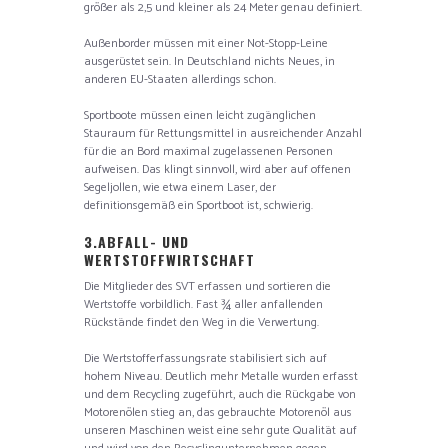
größer als 2,5 und kleiner als 24 Meter genau definiert.
Außenborder müssen mit einer Not-Stopp-Leine
ausgerüstet sein. In Deutschland nichts Neues, in
anderen EU-Staaten allerdings schon.
Sportboote müssen einen leicht zugänglichen
Stauraum für Rettungsmittel in ausreichender Anzahl
für die an Bord maximal zugelassenen Personen
aufweisen. Das klingt sinnvoll, wird aber auf offenen
Segeljollen, wie etwa einem Laser, der
definitionsgemäß ein Sportboot ist, schwierig.
3.
ABFALL- UND
WERTSTOFFWIRTSCHAFT
Die Mitglieder des SVT erfassen und sortieren die
Wertstoffe vorbildlich. Fast ¾ aller anfallenden
Rückstände findet den Weg in die Verwertung.
Die Wertstofferfassungsrate stabilisiert sich auf
hohem Niveau. Deutlich mehr Metalle wurden erfasst
und dem Recycling zugeführt, auch die Rückgabe von
Motorenölen stieg an, das gebrauchte Motorenöl aus
unseren Maschinen weist eine sehr gute Qualität auf