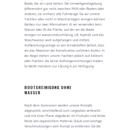
Boote, die an Land stehen. Die Umweltgesetzgebung
differenziert gar nicht zwischen PKW oder Booten oder
anderes, sie umfasst alle Fahrzeuge. Da wir unsere
Yachten aber nicht in Waschanlagen reinigen können
bleiben nur zwei Alternativen: A) wir verwenden kein
Wasser oder B) die Fläche, auf der wir die Boote
reinigen ist wasserundurchlässig, z.B. Asphalt und das
Waschwasser wird aufgefangen und mittels
Aufbereitungsanlage so von Schadstoffen befreit, dass
wir das Abwasser der Kanalisation zuführen dürfen. In
der Regel stehen unsere Yachten jedoch auf Erdreich
oder Flächen, die keine Auffangeinrichtungen haben.
So bleibt meistens nur Lösung A zur Verfügung.
BOOTSREINIGUNG OHNE
WASSER
Nach dem Auskranen werden unsere Rümpfe
abgespritzt, anschließend zum Liegeplatz verbracht
und mit einer Plane abgedeckt. Im Frühjahr sind letzte
Reste von organischem Material, Staub und sonstige
Verschmutzungen vom Rumpf zu entfernen. Da die