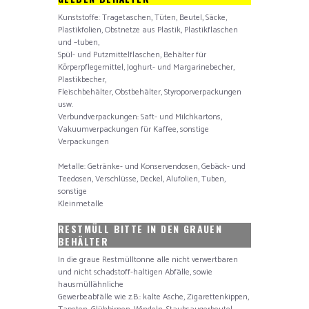
Kunststoffe: Tragetaschen, Tüten, Beutel, Säcke,
Plastikfolien, Obstnetze aus Plastik, Plastikflaschen
und –tuben,
Spül- und Putzmittelflaschen, Behälter für
Körperpflegemittel, Joghurt- und Margarinebecher,
Plastikbecher,
Fleischbehälter, Obstbehälter, Styroporverpackungen
usw.
Verbundverpackungen: Saft- und Milchkartons,
Vakuumverpackungen für Kaffee, sonstige
Verpackungen
Metalle: Getränke- und Konservendosen, Gebäck- und
Teedosen, Verschlüsse, Deckel, Alufolien, Tuben,
sonstige
Kleinmetalle
RESTMÜLL BITTE IN DEN GRAUEN
BEHÄLTER
In die graue Restmülltonne alle nicht verwertbaren
und nicht schadstoff-haltigen Abfälle, sowie
hausmüllähnliche
Gewerbeabfälle wie z.B.: kalte Asche, Zigarettenkippen,