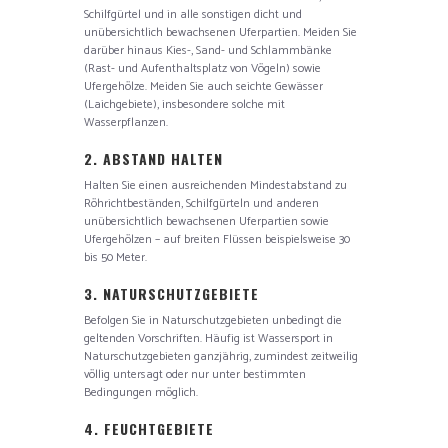
Schilfgürtel und in alle sonstigen dicht und
unübersichtlich bewachsenen Uferpartien. Meiden Sie
darüber hinaus Kies-, Sand- und Schlammbänke
(Rast- und Aufenthaltsplatz von Vögeln) sowie
Ufergehölze. Meiden Sie auch seichte Gewässer
(Laichgebiete), insbesondere solche mit
Wasserpflanzen.
2. ABSTAND HALTEN
Halten Sie einen ausreichenden Mindestabstand zu
Röhrichtbeständen, Schilfgürteln und anderen
unübersichtlich bewachsenen Uferpartien sowie
Ufergehölzen – auf breiten Flüssen beispielsweise 30
bis 50 Meter.
3. NATURSCHUTZGEBIETE
Befolgen Sie in Naturschutzgebieten unbedingt die
geltenden Vorschriften. Häufig ist Wassersport in
Naturschutzgebieten ganzjährig, zumindest zeitweilig
völlig untersagt oder nur unter bestimmten
Bedingungen möglich.
4. FEUCHTGEBIETE