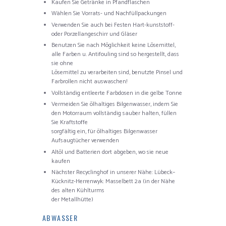
Kaufen Sie Getränke in Pfandflaschen
Wählen Sie Vorrats- und Nachfüllpackungen
Verwenden Sie auch bei Festen Hart-kunststoff-
oder Porzellangeschirr und Gläser
Benutzen Sie nach Möglichkeit keine Lösemittel,
alle Farben u. Antifouling sind so hergestellt, dass
sie ohne
Lösemittel zu verarbeiten sind, benutzte Pinsel und
Farbrollen nicht auswaschen!
Vollständig entleerte Farbdosen in die gelbe Tonne
Vermeiden Sie ölhaltiges Bilgenwasser, indem Sie
den Motorraum vollständig sauber halten, füllen
Sie Kraftstoffe
sorgfältig ein, für ölhaltiges Bilgenwasser
Aufsaugtücher verwenden
Altöl und Batterien dort abgeben, wo sie neue
kaufen
Nächster Recyclinghof in unserer Nähe: Lübeck–
Kücknitz-Herrenwyk: Masselbett 2a (in der Nähe
des alten Kühlturms
der Metallhütte)
ABWASSER