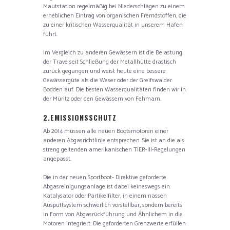
Mautstation regelmäßig bei Niederschlägen zu einem
erheblichen Eintrag von organischen Fremdstoffen, die
zu einer kritischen Wasserqualität in unserem Hafen
führt.
Im Vergleich zu anderen Gewässern ist die Belastung
der Trave seit Schließung der Metallhütte drastisch
zurück gegangen und weist heute eine bessere
Gewässergüte als die Weser oder der Greifswalder
Bodden auf. Die besten Wasserqualitäten finden wir in
der Müritz oder den Gewässern von Fehmarn.
2.
EMISSIONSSCHUTZ
Ab 2014 müssen alle neuen Bootsmotoren einer
anderen Abgasrichtlinie entsprechen. Sie ist an die als
streng geltenden amerikanischen TIER-III-Regelungen
angepasst.
Die in der neuen Sportboot- Direktive geforderte
Abgasreinigungsanlage ist dabei keineswegs ein
Katalysator oder Partikelfilter, in einem nassen
Auspuffsystem schwerlich vorstellbar, sondern bereits
in Form von Abgasrückführung und Ähnlichem in die
Motoren integriert. Die geforderten Grenzwerte erfüllen