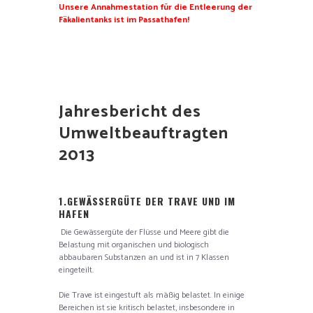
Unsere Annahmestation für die Entleerung der
Fäkalientanks ist im Passathafen!
Jahresbericht des
Umweltbeauftragten
2013
1.
GEWÄSSERGÜTE DER TRAVE UND IM
HAFEN
Die Gewässergüte der Flüsse und Meere gibt die
Belastung mit organischen und biologisch
abbaubaren Substanzen an und ist in 7 Klassen
eingeteilt.
Die Trave ist eingestuft als mäßig belastet. In einige
Bereichen ist sie kritisch belastet, insbesondere in