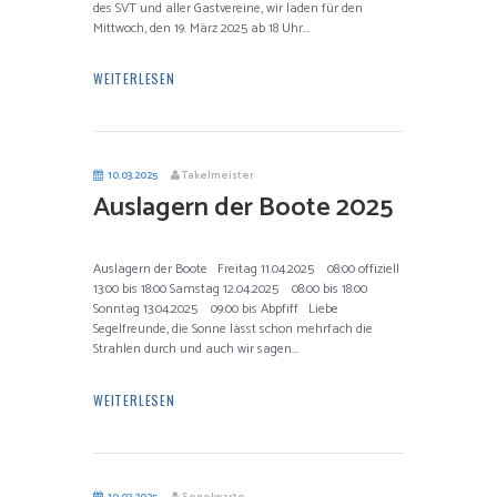
des SVT und aller Gastvereine, wir laden für den
Mittwoch, den 19. März 2025 ab 18 Uhr...
WEITERLESEN
10.03.2025
Takelmeister
Auslagern der Boote 2025
Auslagern der Boote Freitag 11.04.2025 08:00 offiziell
13:00 bis 18:00 Samstag 12.04.2025 08:00 bis 18:00
Sonntag 13.04.2025 09:00 bis Abpfiff Liebe
Segelfreunde, die Sonne lässt schon mehrfach die
Strahlen durch und auch wir sagen...
WEITERLESEN
10.03.2025
Segelwarte