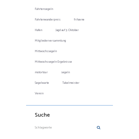
Fahrtensegeln
Fahrtenwanderpreis
frihavne
Hafen
Jagd auf 3. Oktober
Mitgliederversammlung
Mittwochssegeln
Mittwochssegeln Ergebnisse
motortour
segeln
Segelwarte
Takelmeister
Verein
Suche