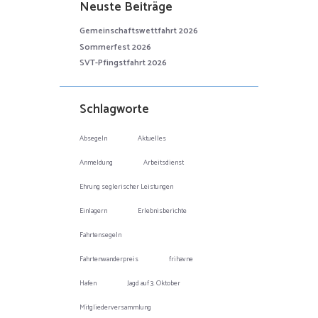
Neuste Beiträge
Gemeinschaftswettfahrt 2026
Sommerfest 2026
SVT-Pfingstfahrt 2026
Schlagworte
Absegeln
Aktuelles
Anmeldung
Arbeitsdienst
Ehrung seglerischer Leistungen
Einlagern
Erlebnisberichte
Fahrtensegeln
Fahrtenwanderpreis
frihavne
Hafen
Jagd auf 3. Oktober
Mitgliederversammlung