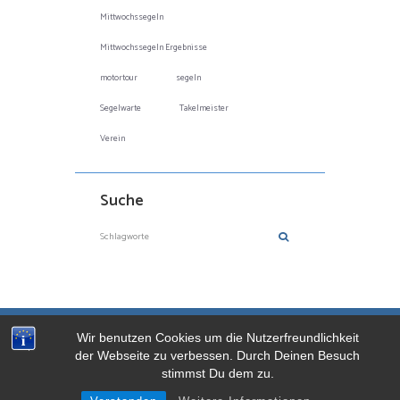
Mittwochssegeln
Mittwochssegeln Ergebnisse
motortour
segeln
Segelwarte
Takelmeister
Verein
Suche
Wir benutzen Cookies um die Nutzerfreundlichkeit
Mitglieder-Bereich
Impressum
Datenschutz
der Webseite zu verbessen. Durch Deinen Besuch
stimmst Du dem zu.
Segler-Verein Trave e.V. © 2026