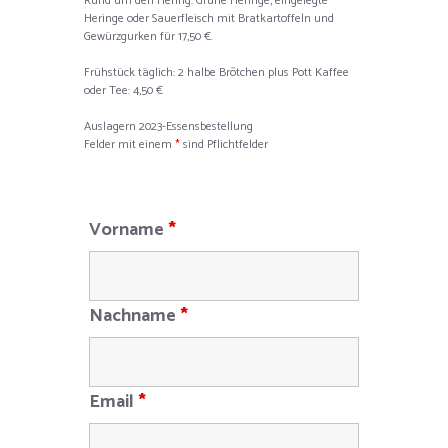
Rund um den Hering: Grüne Heringe, eingelegte
Heringe oder Sauerfleisch mit Bratkartoffeln und
Gewürzgurken für 17,50 €.
Frühstück täglich: 2 halbe Brötchen plus Pott Kaffee
oder Tee: 4,50 €
Auslagern 2023-Essensbestellung
Felder mit einem
*
sind Pflichtfelder
Vorname
*
Nachname
*
Email
*