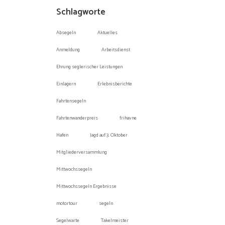
Schlagworte
Absegeln
Aktuelles
Anmeldung
Arbeitsdienst
Ehrung seglerischer Leistungen
Einlagern
Erlebnisberichte
Fahrtensegeln
Fahrtenwanderpreis
frihavne
Hafen
Jagd auf 3. Oktober
Mitgliederversammlung
Mittwochssegeln
Mittwochssegeln Ergebnisse
motortour
segeln
Segelwarte
Takelmeister