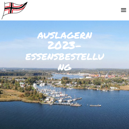
auslagern
2023-
essensbestellu
ng