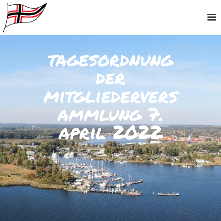
tagesordnung
der
mitgliedervers
ammlung 7.
april 2022