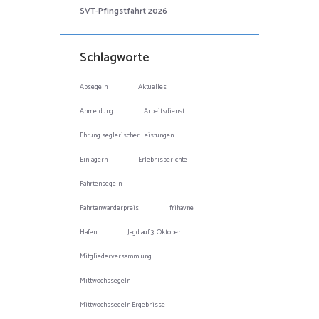
SVT-Pfingstfahrt 2026
Schlagworte
Absegeln
Aktuelles
Anmeldung
Arbeitsdienst
Ehrung seglerischer Leistungen
Einlagern
Erlebnisberichte
Fahrtensegeln
Fahrtenwanderpreis
frihavne
Hafen
Jagd auf 3. Oktober
Mitgliederversammlung
Mittwochssegeln
Mittwochssegeln Ergebnisse